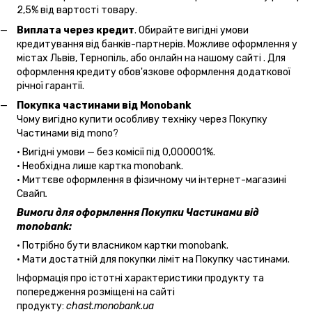
2,5% від вартості товару.
Виплата через кредит
. Обирайте вигідні умови
кредитування від банків-партнерів. Можливе оформлення у
містах Львів, Тернопіль, або онлайн на нашому сайті . Для
оформлення кредиту обов'язкове оформлення додаткової
річної гарантії.
Покупка частинами від Monobank
Чому вигідно купити особливу техніку через Покупку
Частинами від mono?
• Вигідні умови — без комісії під 0,000001%.
• Необхідна лише картка monobank.
• Миттєве оформлення в фізичному чи інтернет-магазині
Cвайп
.
Вимоги для оформлення Покупки Частинами від
monobank:
• Потрібно бути власником картки monobank.
• Мати достатній для покупки ліміт на Покупку частинами.
Інформація про істотні характеристики продукту та
попередження розміщені на сайті
продукту:
chast.monobank.ua