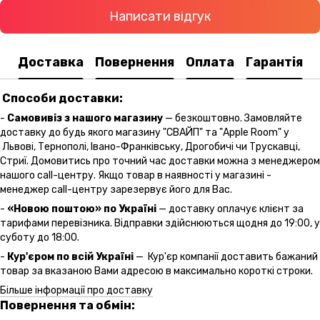
Написати відгук
Доставка
Повернення
Оплата
Гарантія
Способи доставки:
-
Самовивіз з нашого магазину
— безкоштовно. Замовляйте
доставку до будь якого магазину "СВАЙП" та "Apple Room" у
Львові, Тернополі, Івано-Франківську, Дрогобичі чи Трускавці,
Стриї. Домовитись про точний час доставки можна з менеджером
нашого call-центру. Якщо товар в наявності у магазині -
менеджер call-центру зарезервує його для Вас.
-
«Новою поштою» по Україні
— доставку оплачує клієнт за
тарифами перевізника. Відправки здійснюються щодня до 19:00, у
суботу до 18:00.
-
Кур'єром по всій Україні
— Кур'єр компанії доставить бажаний
товар за вказаною Вами адресою в максимально короткі строки.
Більше інформації про доставку
Повернення та обмін: