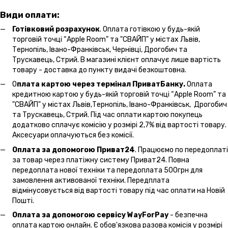
Види оплати:
Готівковий розрахунок
. Оплата готівкою у будь-якій
торговій точці “Apple Room” та "СВАЙП" у містах Львів,
Тернопіль, Івано-Франківськ, Чернівці, Дрогобич та
Трускавець, Стрий. В магазині клієнт оплачує лише вартість
товару - доставка до пункту видачі безкоштовна.
О
плата картою через термінал ПриватБанку.
Оплата
кредитною картою у будь-якій торговій точці “Apple Room” та
"СВАЙП" у містах Львів,Тернопіль, Івано-Франківськ, Дрогобич
та Трускавець, Стрий. Під час оплати картою покупець
додатково сплачує комісію у розмірі 2,7% від вартості товару.
Аксесуари оплачуються без комісії.
Оплата за допомогою Приват24
. Працюємо по передоплаті
за товар через платіжну систему Приват24. Повна
передоплата нової техніки та передоплата 500грн для
замовлення активованої техніки. Передплата
відмінусовується від вартості товару під час оплати на Новій
Пошті.
Оплата за допомогою сервісу WayForPay
- безпечна
оплата картою онлайн. Є обов'язкова разова комісія у розмірі