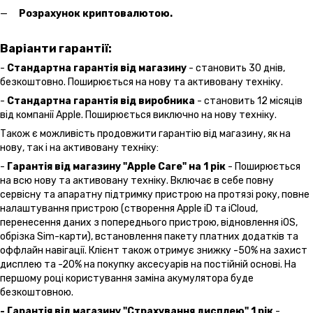
Розрахунок криптовалютою.
Варіанти гарантії:
-
Стандартна гарантія від магазину
- становить 30 днів,
безкоштовно. Поширюється на нову та активовану техніку.
-
Стандартна гарантія від виробника
- становить 12 місяців
від компанії Apple. Поширюється виключно на нову техніку.
Також є можливість продовжити гарантію від магазину, як на
нову, так і на активовану техніку:
-
Гарантія від магазину "Apple Care" на 1 рік
- Поширюється
на всю нову та активовану техніку. Включає в себе повну
сервісну та апаратну підтримку пристрою на протязі року, повне
налаштування пристрою (створення Apple iD та iCloud,
перенесення даних з попереднього пристрою, відновлення іOS,
обрізка Sim-карти), встановлення пакету платних додатків та
оффлайн навігації. Клієнт також отримує знижку -50% на захист
дисплею та -20% на покупку аксесуарів на постійній основі. На
першому році користування заміна акумулятора буде
безкоштовною.
- Гарантія від магазину "Страхування дисплею" 1 рік
-