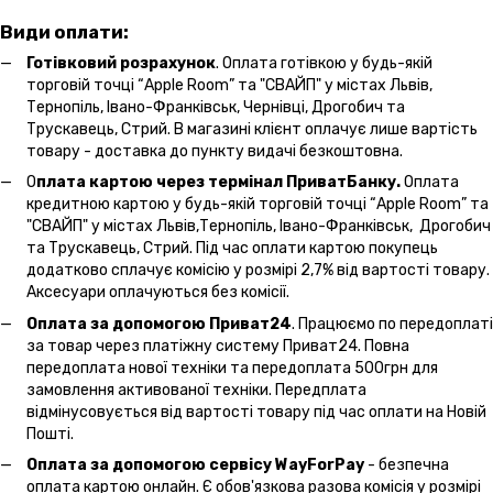
Види оплати:
Готівковий розрахунок
. Оплата готівкою у будь-якій
торговій точці “Apple Room” та "СВАЙП" у містах Львів,
Тернопіль, Івано-Франківськ, Чернівці, Дрогобич та
Трускавець, Стрий. В магазині клієнт оплачує лише вартість
товару - доставка до пункту видачі безкоштовна.
О
плата картою через термінал ПриватБанку.
Оплата
кредитною картою у будь-якій торговій точці “Apple Room” та
"СВАЙП" у містах Львів,Тернопіль, Івано-Франківськ, Дрогобич
та Трускавець, Стрий. Під час оплати картою покупець
додатково сплачує комісію у розмірі 2,7% від вартості товару.
Аксесуари оплачуються без комісії.
Оплата за допомогою Приват24
. Працюємо по передоплаті
за товар через платіжну систему Приват24. Повна
передоплата нової техніки та передоплата 500грн для
замовлення активованої техніки. Передплата
відмінусовується від вартості товару під час оплати на Новій
Пошті.
Оплата за допомогою сервісу WayForPay
- безпечна
оплата картою онлайн. Є обов'язкова разова комісія у розмірі