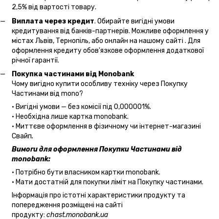
2,5% від вартості товару.
Виплата через кредит
. Обирайте вигідні умови
кредитування від банків-партнерів. Можливе оформлення у
містах Львів, Тернопіль, або онлайн на нашому сайті . Для
оформлення кредиту обов'язкове оформлення додаткової
річної гарантії.
Покупка частинами від Monobank
Чому вигідно купити особливу техніку через Покупку
Частинами від mono?
• Вигідні умови — без комісії під 0,000001%.
• Необхідна лише картка monobank.
• Миттєве оформлення в фізичному чи інтернет-магазині
Cвайп
.
Вимоги для оформлення Покупки Частинами від
monobank:
• Потрібно бути власником картки monobank.
• Мати достатній для покупки ліміт на Покупку частинами.
Інформація про істотні характеристики продукту та
попередження розміщені на сайті
продукту:
chast.monobank.ua