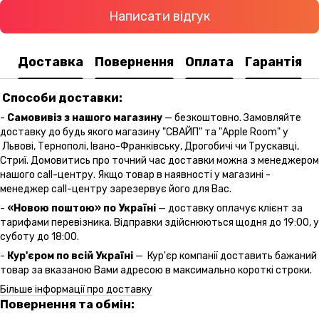
Написати відгук
Доставка
Повернення
Оплата
Гарантія
Способи доставки:
-
Самовивіз з нашого магазину
— безкоштовно. Замовляйте
доставку до будь якого магазину "СВАЙП" та "Apple Room" у
Львові, Тернополі, Івано-Франківську, Дрогобичі чи Трускавці,
Стриї. Домовитись про точний час доставки можна з менеджером
нашого call-центру. Якщо товар в наявності у магазині -
менеджер call-центру зарезервує його для Вас.
-
«Новою поштою» по Україні
— доставку оплачує клієнт за
тарифами перевізника. Відправки здійснюються щодня до 19:00, у
суботу до 18:00.
-
Кур'єром по всій Україні
— Кур'єр компанії доставить бажаний
товар за вказаною Вами адресою в максимально короткі строки.
Більше інформації про доставку
Повернення та обмін: