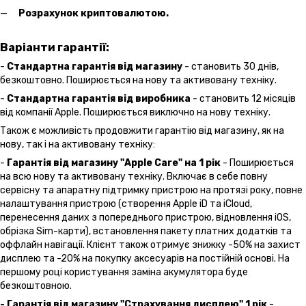
Розрахунок криптовалютою.
Варіанти гарантії:
-
Стандартна гарантія від магазину
- становить 30 днів,
безкоштовно. Поширюється на нову та активовану техніку.
-
Стандартна гарантія від виробника
- становить 12 місяців
від компанії Apple. Поширюється виключно на нову техніку.
Також є можливість продовжити гарантію від магазину, як на
нову, так і на активовану техніку:
-
Гарантія від магазину "Apple Care" на 1 рік
- Поширюється
на всю нову та активовану техніку. Включає в себе повну
сервісну та апаратну підтримку пристрою на протязі року, повне
налаштування пристрою (створення Apple iD та iCloud,
перенесення даних з попереднього пристрою, відновлення іOS,
обрізка Sim-карти), встановлення пакету платних додатків та
оффлайн навігації. Клієнт також отримує знижку -50% на захист
дисплею та -20% на покупку аксесуарів на постійній основі. На
першому році користування заміна акумулятора буде
безкоштовною.
- Гарантія від магазину "Страхування дисплею" 1 рік
-