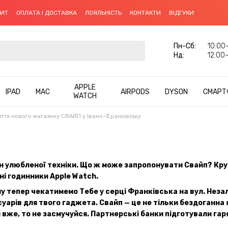
ДИТ
ОПЛАТА І ДОСТАВКА
ЛОЯЛЬНІСТЬ
КОНТАКТИ
ВІДГУКИ
Пн-Cб:
10:00–
Нд:
12:00–
APPLE
IPAD
MAC
AIRPODS
DYSON
СМАРТ
WATCH
иття нового магазину СВАЙП у Івано-Франківську
 улюбленої техніки. Що ж може запропонувати Свайп? Крути
ні годинники Apple Watch.
у тепер чекатимемо Тебе у серці Франківська на вул. Неза
арів для твого гаджета. Свайп — це не тільки бездоганна як
вже, то не засмучуйся. Партнерські банки підготували гаря