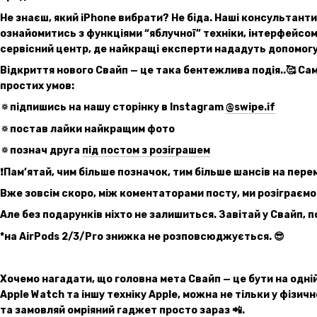
Не знаєш, який iPhone вибрати? Не біда. Наші консультант
ознайомитись з функціями “яблучної” техніки, інтерфейсом
сервісний центр, де найкращі експерти нададуть допомогу 
Відкриття нового Свайп — це така бентежлива подія..🥰 Са
простих умов:
🔅підпишись на нашу сторінку в Instagram
@swipe.if
🔅постав лайки найкращим фото
🔅познач друга
під постом з розіграшем
❗️Пам’ятай, чим більше позначок, тим більше шансів на пере
Вже зовсім скоро, між коментаторами посту, ми розіграємо 
Але без подарунків ніхто не залишиться. Завітай у Свайп, 
*на AirPods 2/3/Pro знижка не розповсюджується. 😎
Хочемо нагадати, що головна мета Свайп — це бути на одній 
Apple Watch та іншу техніку Apple, можна не тільки у фізичн
та замовляй омріяний гаджет просто зараз 📲.