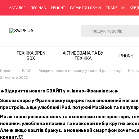
Перейти до основного контенту
КАТАЛОГ
ПРО НАС
РЕМОНТ
ГАРАНТІЯ І ОБМІН
TRADE - IN
КРЕ
ТЕХНІКА OPEN
АКТИВОВАНА ТА БУ
IPHONE
BOX
ТЕХНІКА
Головна
БЛОГ
Відкритя нового магазину у Івано-Франківську
Відкр
21 лютого 2022
🔥Відкриття нового СВАЙП у м. Івано-Франківськ🔥
Зовсім скоро у Франківську відкриється оновлений магазин
пристроїв, а ще улюблені iPad, потужні MacBook та популяр
Ми активно розвиваємось та охоплюємо нові простори, том
новинки, улюблена класика та казковий вибір крутих аксесу
Але ж якщо коштів бракує, а новенький смартфон хочеться 
кредит.💥