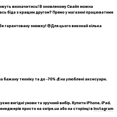
оможуть визначитись! В оновленому Свайп можна
лась біда з кращим другом? Прямо у магазині працюватиме
ебе гарантовану знижку! 😎Для цього виконай кілька
а бажану техніку та до -70% 💰 на улюблені аксесуари.
ємо вигідні умови та зручний вибір. Купити iPhone, iPad,
неджерів просто на swipe.ua або на сторінці в
Instagram