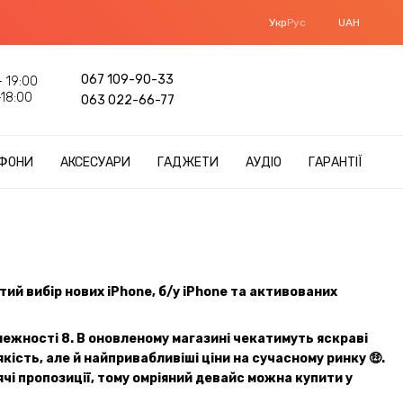
Укр
Рус
UAH
067 109-90-33
 19:00
18:00
063 022-66-77
ФОНИ
АКСЕСУАРИ
ГАДЖЕТИ
АУДІО
ГАРАНТІЇ
й вибір нових iPhone, б/у iPhone та активованих
лежності 8. В оновленому магазині чекатимуть яскраві
ість, але й найпривабливіші ціни на сучасному ринку 🤑.
чі пропозиції, тому омріяний девайс можна купити у