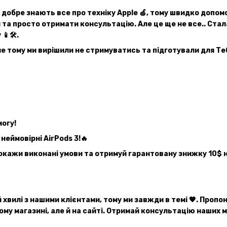
и добре знають все про техніку Apple 🍏, тому швидко доп
 та просто отримати консультацію. Але це ще не все.. Ста
📱🛠.
ме тому ми вирішили не стримуватись та підготували для Т
могу!
неймовірні AirPods 3!🔥
покажи виконані умови та отримуй гарантовану знижку 10$ н
хвилі з нашими клієнтами, тому ми завжди в темі 🧡. Пропону
ому магазині, але й на сайті. Отримай
консультацію наших ме