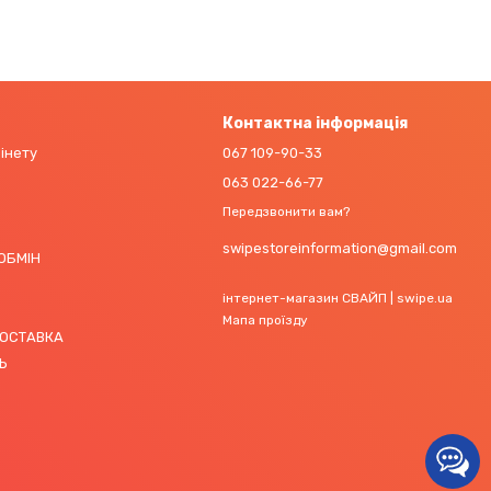
Контактна інформація
бінету
067 109-90-33
063 022-66-77
Передзвонити вам?
swipestoreinformation@gmail.com
 ОБМІН
інтернет-магазин СВАЙП | swipe.ua
Мапа проїзду
ДОСТАВКА
Ь