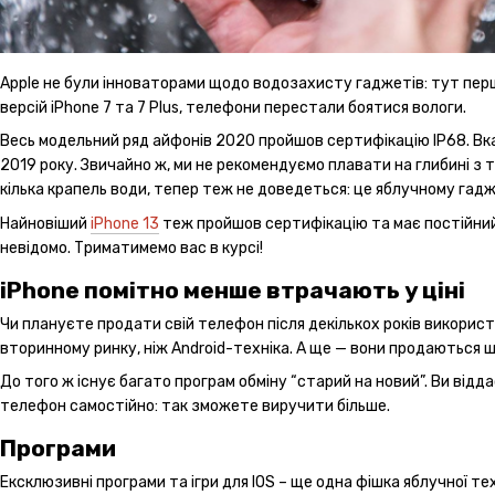
Apple не були інноваторами щодо водозахисту гаджетів: тут перш
версій iPhone 7 та 7 Plus, телефони перестали боятися вологи.
Весь модельний ряд айфонів 2020 пройшов сертифікацію IP68. Вк
2019 року. Звичайно ж, ми не рекомендуємо плавати на глибині з 
кілька крапель води, тепер теж не доведеться: це яблучному гадж
Найновіший
iPhone 13
теж пройшов сертифікацію та має постійний
невідомо. Триматимемо вас в курсі!
iPhone помітно менше втрачають у ціні
Чи плануєте продати свій телефон після декількох років використа
вторинному ринку, ніж Android-техніка. А ще — вони продаються 
До того ж існує багато програм обміну “старий на новий”. Ви від
телефон самостійно: так зможете виручити більше.
Програми
Ексклюзивні програми та ігри для IOS – ще одна фішка яблучної тех