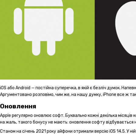
iOS або Android — постійна суперечка, в якій є безліч думок. Напев
Аргументовано розповімо, чим же, на нашу думку, iPhone все ж так
Оновлення
Apple регулярно оновлює софт. Буквально кожні декілька місяців
на жаль, такого бонусу не мають: оновлення софту відбувається на
Станом на січень 2021 року айфони отримали версію iOS 14.5. У ні