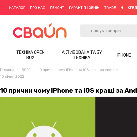
Перейти до основного контенту
КАТАЛОГ
ПРО НАС
РЕМОНТ
ГАРАНТІЯ І ОБМІН
TRADE - IN
КРЕ
ТЕХНІКА OPEN
АКТИВОВАНА ТА БУ
IPHONE
BOX
ТЕХНІКА
Головна
БЛОГ
10 причин чому iPhone та іOS кращі за Android
10 січня 2022
10 причин чому iPhone та іOS кращі за And