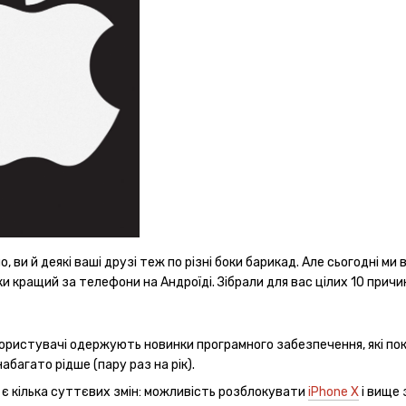
но, ви й деякі ваші друзі теж по різні боки барикад. Але сьогодні 
и кращий за телефони на Андроїді. Зібрали для вас цілих 10 причи
 користувачі одержують новинки програмного забезпечення, які по
багато рідше (пару раз на рік).
й є кілька суттєвих змін: можливість розблокувати
iPhone X
і вище