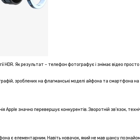
ії HDR. Як результат – телефон фотографує і знімає відео просто в
графій, зроблених на флагманські моделі айфона та смартфона на 
нія Apple значно перевершує конкурентів. Зворотній зв'язок, техні
она є елементарним. Навіть новачок, який не мав шансу познайомит