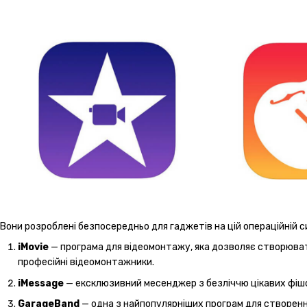
Вони розроблені безпосередньо для гаджетів на цій операційній си
iMovie
— програма для відеомонтажу, яка дозволяє створювати 
професійні відеомонтажники.
iMessage
— ексклюзивний месенджер з безліччю цікавих фішок
GarageBand
— одна з найпопулярніших програм для створенн