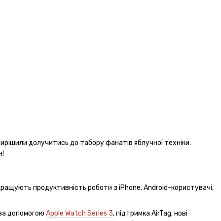
ми вирішили долучитись до табору фанатів яблучної техніки.
н!
кращують продуктивність роботи з iPhone. Android-користувачі,
 за допомогою
Apple Watch Series 3
, підтримка AirTag, нові