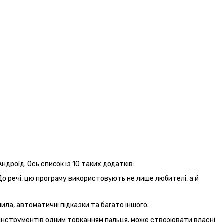
дроїд. Ось список із 10 таких додатків:
До речі, цю програму використовують не лише любителі, а й
ла, автоматичні підказки та багато іншого.
 інструментів одним торканням пальця, може створювати власні