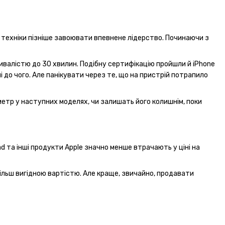
ї техніки пізніше завоювати впевнене лідерство. Починаючи з
ивалістю до 30 хвилин. Подібну сертифікацію пройшли й iPhone
 до чого. Але панікувати через те, що на пристрій потрапило
етр у наступних моделях, чи залишать його колишнім, поки
d та інші продукти Apple значно менше втрачають у ціні на
більш вигідною вартістю. Але краще, звичайно, продавати