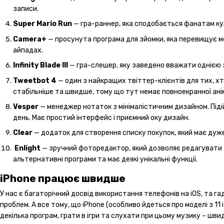
записи.
Super Mario Run
— гра-раннер, яка сподобається фанатам куль
Camera+
— просунута програма для зйомки, яка перевищує м
айпадах.
Infinity Blade III
— гра-слешер, яку заведено вважати однією з
Tweetbot 4
— один з найкращих твіттер-клієнтів для тих, х
стабільніше та швидше, тому що тут немає повноекранної анім
Vesper
— менеджер нотаток з мінімалістичним дизайном. Підій
день. Має простий інтерфейс і приємний оку дизайн.
Clear
— додаток для створення списку покупок, який має дуже
Enlight
— зручний фоторедактор, який дозволяє редагувати зо
альтернативні програми та має деякі унікальні функції.
iPhone працює швидше
У нас є багаторічний досвід використання телефонів на iOS, та г
проблем. А все тому, що iPhone (особливо йдеться про моделі з 
декілька програм, грати в ігри та слухати при цьому музику – шв