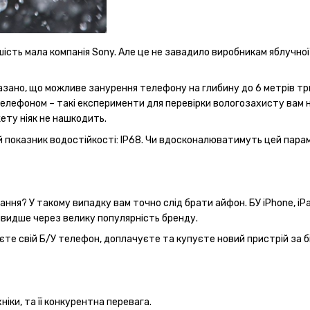
ість мала компанія Sony. Але це не завадило виробникам яблучно
азано, що можливе занурення телефону на глибину до 6 метрів тр
телефоном – такі експерименти для перевірки вологозахисту вам ні
ету ніяк не нашкодить.
 показник водостійкості: IP68. Чи вдосконалюватимуть цей парам
ння? У такому випадку вам точно слід брати айфон. БУ iPhone, iPa
швидше через велику популярність бренду.
даєте свій Б/У телефон, доплачуєте та купуєте новий пристрій за 
ніки, та її конкурентна перевага.