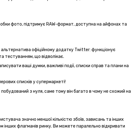
бробки фото, підтримує RAW-формат, доступна на айфонах та
 альтернатива офіційному додатку Twitter: функціонує
та тестуванням, що відволікає.
исувати ваші думки, важливі події, списки справ та плани на
ерових списків у супермаркеті!
побудований з нуля, саме тому він багато в чому не схожий на
истувача значно меншої кількістю збоїв, зависань та інших
ом інших флагманів ринку. Ви можете паралельно відкривати