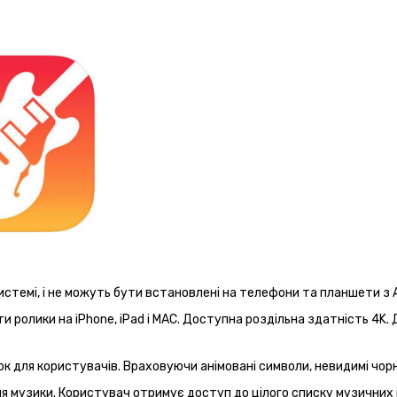
стемі, і не можуть бути встановлені на телефони та планшети з Ан
ролики на iPhone, iPad і MAC. Доступна роздільна здатність 4K. 
 для користувачів. Враховуючи анімовані символи, невидимі чорни
я музики. Користувач отримує доступ до цілого списку музичних