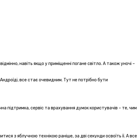
ідмінно, навіть якщо у приміщенні погане світло. А також уночі –
Андроїді, все стає очевидним. Тут не потрібно бути
чна підтримка, сервіс та врахування думок користувачів – те, чим
ися з яблучною технікою раніше, за дві секунди освоїть її. А все