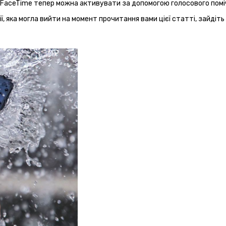
FaceTime тепер можна активувати за допомогою голосового помічник
ії, яка могла вийти на момент прочитання вами цієї статті, зайді