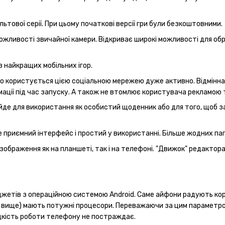
тової серії. При цьому початкові версії гри були безкоштовними.
ожливості звичайної камери. Відкриває широкі можливості для о
 найкращих мобільних ігор.
то користується цією соціальною мережею дуже активно. Відмінна
ації під час запуску. А також не втомлює користувача рекламою 
де для використання як особистий щоденник або для того, щоб зап
 приємний інтерфейс і простий у використанні. Більше жодних пап
браження як на планшеті, так і на телефоні. "Движок" редактора 
аджетів з операційною системою Android. Саме айфони радують кор
11 і вище) мають потужні процесори. Переважаючи за цим параметр
идкість роботи телефону не постраждає.