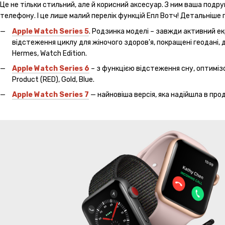
Це не тільки стильний, але й корисний аксесуар. З ним ваша подр
телефону. І це лише малий перелік функцій Епл Вотч! Детальніше 
Apple Watch Series 5
. Родзинка моделі – завжди активний е
відстеження циклу для жіночого здоров'я, покращені геодані, 
Hermes, Watch Edition.
Apple Watch Series 6
– з функцією відстеження сну, оптимізов
Product (RED), Gold, Blue.
Apple Watch Series 7
— найновіша версія, яка надійшла в про