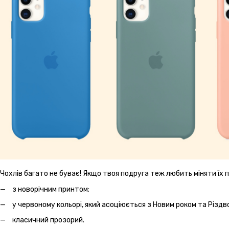
Чохлів багато не буває! Якщо твоя подруга теж любить міняти їх п
з новорічним принтом;
у червоному кольорі, який асоціюється з Новим роком та Різдв
класичний прозорий.