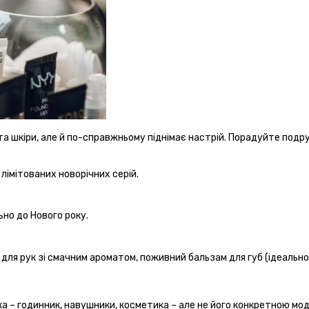
а шкіри, але й по-справжньому піднімає настрій. Порадуйте подру
 лімітованих новорічних серій.
ьно до Нового року.
 для рук зі смачним ароматом, поживний бальзам для губ (ідеально
а – годинник, навушники, косметика – але не його конкретною мо