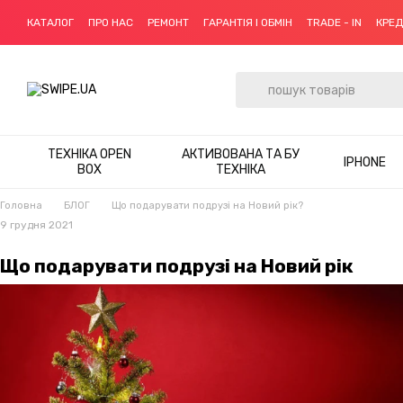
Перейти до основного контенту
КАТАЛОГ
ПРО НАС
РЕМОНТ
ГАРАНТІЯ І ОБМІН
TRADE - IN
КРЕ
ТЕХНІКА OPEN
АКТИВОВАНА ТА БУ
IPHONE
BOX
ТЕХНІКА
Головна
БЛОГ
Що подарувати подрузі на Новий рік?
9 грудня 2021
Що подарувати подрузі на Новий рік