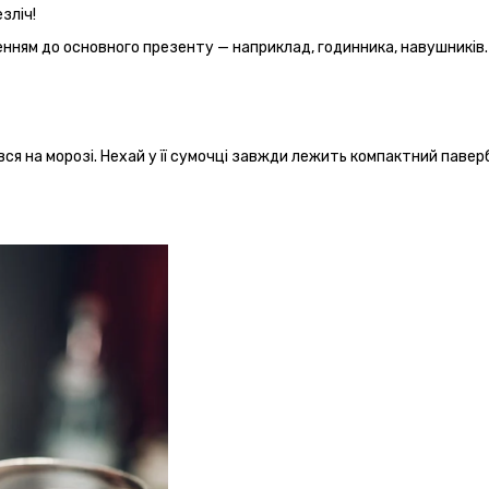
зліч!
енням до основного презенту — наприклад, годинника, навушників.
я на морозі. Нехай у її сумочці завжди лежить компактний паверб