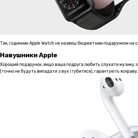
Так, годинник Apple Watch не назвеш бюджетним подарунком на св
Навушники Apple
Хороший подарунок, якщо ваша подруга любить слухати музику завж
(точно не будуть випадати з вух і губитися), гарантують яскраву