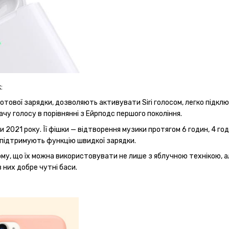
:
тової зарядки, дозволяють активувати Siri голосом, легко підклю
чу голосу в порівнянні з Ейрподс першого покоління.
и 2021 року. Її фішки — відтворення музики протягом 6 годин, 4 г
 підтримують функцію швидкої зарядки.
ому, що їх можна використовувати не лише з яблучною технікою, а
 них добре чутні баси.