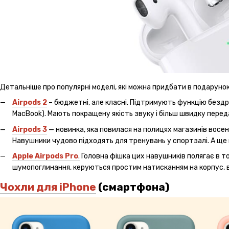
Детальніше про популярні моделі, які можна придбати в подарунок
Airpods 2
– бюджетні, але класні. Підтримують функцію бездро
MacBook). Мають покращену якість звуку і більш швидку переда
Airpods 3
— новинка, яка повилася на полицях магазинів восен
Навушники чудово підходять для тренувань у спортзалі. А ще
Apple Airpods Pro
.
Головна фішка цих навушників полягає в т
шумопоглинання, керуються простим натисканням на корпус, в
Чохли для iPhone
(смартфона)