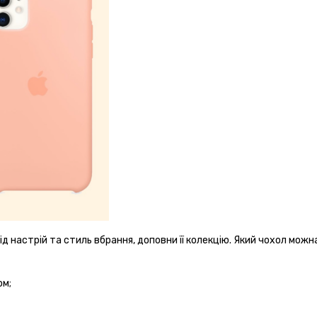
ід настрій та стиль вбрання, доповни її колекцію. Який чохол можн
ом;