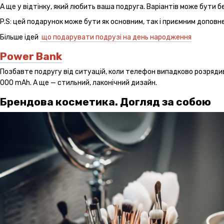
А ще у відтінку, який любить ваша подруга. Варіантів може бути бе
P.S: цей подарунок може бути як основним, так і приємним доповн
Більше ідей
що подарувати подрузі на день народження
Power Bank
Позбавте подругу від ситуацій, коли телефон випадково розрядивс
000 mAh. А ще — стильний, лаконічний дизайн.
Брендова косметика. Догляд за собою