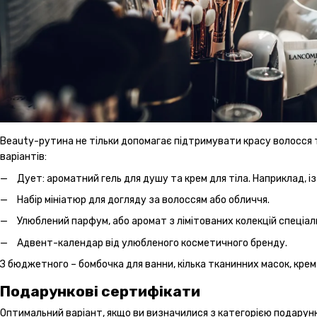
Beauty-рутина не тільки допомагає підтримувати красу волосся т
варіантів:
Дует: ароматний гель для душу та крем для тіла. Наприклад, із
Набір мініатюр для догляду за волоссям або обличчя.
Улюблений парфум, або аромат з лімітованих колекцій спеціал
Адвент-календар від улюбленого косметичного бренду.
З бюджетного – бомбочка для ванни, кілька тканинних масок, крем
Подарункові сертифікати
Оптимальний варіант, якщо ви визначилися з категорією подарунк