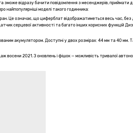
уга зможе відразу бачити повідомлення з месенджерів, приймати д
про найпопулярніші моделі такого годинника:
кран. Це означає, що циферблат відображатиметься весь час, без 
датчик серцевої активності та багато інших корисних функцій Дизай
аним акумулятором. Доступні у двох розмірах: 44 мм та 40 мм. Тако
даж восени 2021. З оновлень і фішок — можливість тривалої автоном