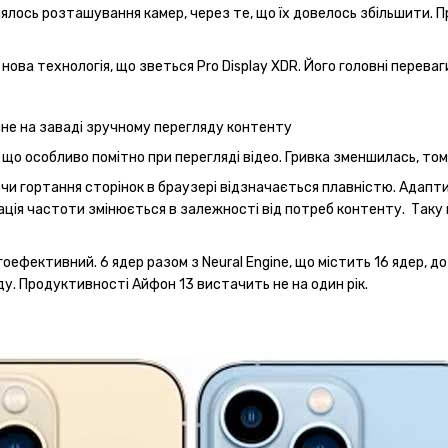
інялось розташування камер, через те, що їх довелось збільшити. 
ова технологія, що зветься Pro Display XDR. Його головні переваг
ане на заваді зручному перегляду контенту
, що особливо помітно при перегляді відео. Гривка зменшилась, то
чи гортання сторінок в браузері відзначається плавністю. Адапти
ція частоти змінюється в залежності від потреб контенту. Таку 
оефективний. 6 ядер разом з Neural Engine, що містить 16 ядер, д
ду. Продуктивності Айфон 13 вистачить не на один рік.