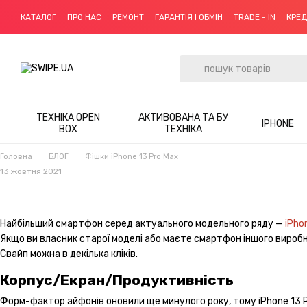
Перейти до основного контенту
КАТАЛОГ
ПРО НАС
РЕМОНТ
ГАРАНТІЯ І ОБМІН
TRADE - IN
КРЕ
ТЕХНІКА OPEN
АКТИВОВАНА ТА БУ
IPHONE
BOX
ТЕХНІКА
Головна
БЛОГ
Фішки iPhone 13 Pro Max
13 жовтня 2021
Найбільший смартфон серед актуального модельного ряду —
iPho
Якщо ви власник старої моделі або маєте смартфон іншого виробни
Свайп можна в декілька кліків.
Корпус/Екран/Продуктивність
Форм-фактор айфонів оновили ще минулого року, тому iPhone 13 P