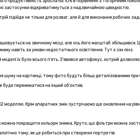
ого продуктивність зросла на 10% в порівнянні з тогорічним поколі
ткі застосунки відкриватимуться з надзвичайною швидкістю.
рій підійде не тільки для розваг, але й для виконання робочих за
ашовується на звичному місці, але ось його масштаб збільшився.
иму навіть за умови недостатнього освітлення. Тут є сім лінз.
 моделі їх було всього п’ять. З’явився автофокус, котрий дозволя
я шуму на картинці, тому фото будуть більш деталізованими при 
е буде перемикатися на інший об’єктив.
12 моделлю. Крім апаратних змін зустрічаємо ще оновлення на рівн
можна покращити кольори знімка. Круто, що фільтри можна засто
логічно тому, як це робиться при створенні портретів.