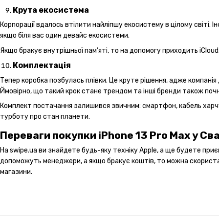
Крута екосистема
Корпорації вдалось втілити найліпшу екосистему в цілому світі. 
якщо біля вас один девайс екосистеми.
Якщо бракує внутрішньої пам’яті, то на допомогу приходить iCloud
Комплектація
Тепер коробка позбулась плівки. Це круте рішення, адже компанія
Ймовірно, що такий крок стане трендом та інші бренди також поч
Комплект постачання залишився звичним: смартфон, кабель харчув
турботу про стан планети.
Переваги покупки iPhone 13 Pro Max у Св
На swipe.ua ви знайдете будь-яку техніку Apple, а ще будете пр
допоможуть менеджери, а якщо бракує коштів, то можна скористат
магазини.