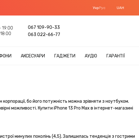
Укр
Рус
UAH
067 109-90-33
 19:00
18:00
063 022-66-77
ФОНИ
АКСЕСУАРИ
ГАДЖЕТИ
АУДІО
ГАРАНТІЇ
н корпорації, бо його потужність можна зрівняти з ноутбуком.
ірні можливості. Купити iPhone 13 Pro Max в інтернет-магазині
истрої минулих поколінь (4,5). Залишилась тенденція з гострими