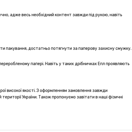
учно, адже весь необхідний контент завжди під рукою, навіть
рити пакування, достатньо потягнути за паперову захисну смужку.
переробленому папері. Навіть у таких дрібничках Епл проявляють
трої високої якості. З оформленням замовлення завжди
території України. Також пропонуємо завітати в наші фізичні