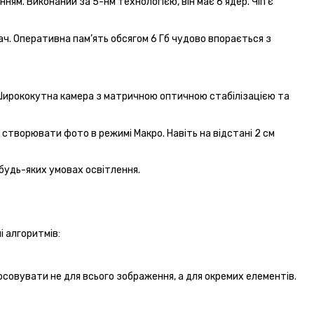
нням. Виконаний за 5-нм технологією, він має 6 ядер. Чіп є
дач. Оперативна пам’ять обсягом 6 Гб чудово впорається з
 Ширококутна камера з матричною оптичною стабілізацією та
є створювати фото в режимі Макро. Навіть на відстані 2 см
будь-яких умовах освітлення.
і алгоритмів:
совувати не для всього зображення, а для окремих елементів.