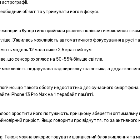
 астрографії.
еобхідний об’єкт та утримувати його в фокусі.
інженери з Купертино прийняли рішення поліпшити можливості кам
ітліше. З’явилась можливість автоматичного фокусування в русі 
мість модель 12 мала лише 2,5 кратний зум.
ачає, що сенсор охоплює на 50-55% більше світла.
ку можливість подарувала надширококутна оптика, а додаткові мо
логічно, що такого обсягу недостатньо для сучасного смартфона. Т
айте iPhone 13 Pro Max на 1 терабайт пам’яті.
алося зростити його потужність, при цьому зберегти оптимальну в
еймовірний приріст. Якщо говорити про відчуття, то за активного
ng. Також можна використовувати швидкісний блок живлення та ма