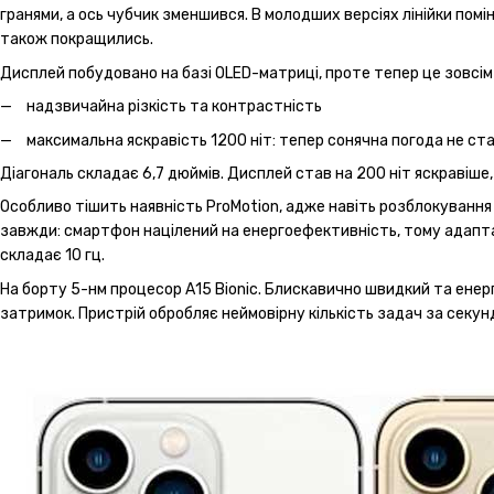
гранями, а ось чубчик зменшився. В молодших версіях лінійки пом
також покращились.
Дисплей побудовано на базі OLED-матриці, проте тепер це зовсім н
надзвичайна різкість та контрастність
максимальна яскравість 1200 ніт: тепер сонячна погода не ст
Діагональ складає 6,7 дюймів. Дисплей став на 200 ніт яскравіше
Особливо тішить наявність ProMotion, адже навіть розблокування 
завжди: смартфон націлений на енергоефективність, тому адапта
складає 10 гц.
На борту 5-нм процесор А15 Bionic. Блискавично швидкий та енерг
затримок. Пристрій обробляє неймовірну кількість задач за секун