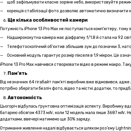
щоб зафільмувати класне зоряне небо, використовуйте режим
корекція стабілізації фото дозволяє автоматично визначити н
Ще кілька особливостей камери
Потужність iPhone 13 Pro Max не поступається комп’ютеру, тому 
Надширококутна камера має діафрагму f/1.8 й стала на 92 св
Телефотоскопічний об’єктив збільшив зум до позначки 3, нато
Основний модуль гарантує розмір пікселя в 1,9 мікрон. Це озн
iPhone 13 Pro Max навчився створювати відео в режимі макро. Та
Пам’ять
Від незначних 64 гігабайт пам’яті виробник вже відмовився, адже 
потрібно зберігати безліч фото, відео та місткі додатки, то придб
Автономність
Цьогоріч відбулась ґрунтовна оптимізація аспекту. Виробнику вд
батарею обсягом 4373 мАг, коли 12 модель мала лише 3687 мАг. Н
додатками, ввечері матимемо ще 30% заряду.
Отримання живлення надалі відбувається шляхом роз’єму Lightni