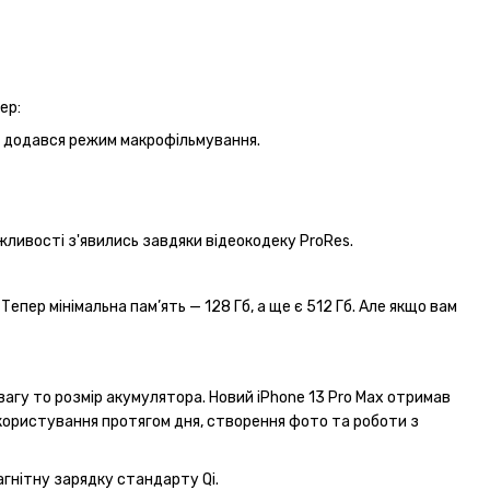
ер:
та додався режим макрофільмування.
жливості з'явились завдяки відеокодеку ProRes.
епер мінімальна пам’ять — 128 Гб, а ще є 512 Гб. Але якщо вам
агу то розмір акумулятора. Новий iPhone 13 Pro Max отримав
 користування протягом дня, створення фото та роботи з
гнітну зарядку стандарту Qi.