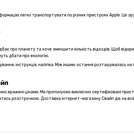
Інформацію легко транспортувати по різних пристроях Apple. Це зр
.
 дбає про планету та хоче зменшити кількість відходів. Щоб відк
нуть дбати про екологію.
ання, інструкція, наліпка. Між іншим, остання розташувалась на 
айп
иємно вражені цінами. Ми пропонуємо виключно сертифіковані прис
ись розстрочкою. Доставка інтернет-магазину Свайп діє на всій 