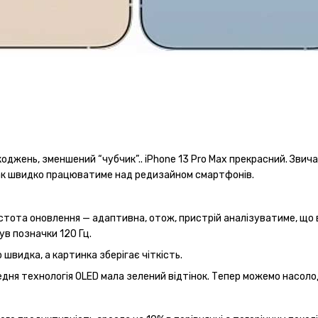
шкоджень, зменшений “чубчик”.. iPhone 13 Pro Max прекрасний. Зви
так швидко працюватиме над редизайном смартфонів.
стота оновлення — адаптивна, отож, пристрій аналізуватиме, що в
ув позначки 120 Гц.
швидка, а картинка зберігає чіткість.
ередня технологія OLED мала зелений відтінок. Тепер можемо нас