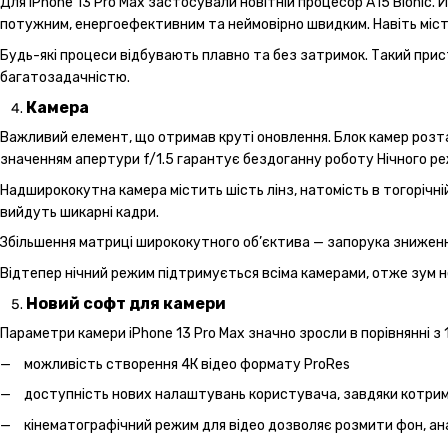
Для iPhone 13 Pro Max застосували новітній процесор А15 Bionic. Й
потужним, енергоефективним та неймовірно швидким. Навіть міс
Будь-які процеси відбувають плавно та без затримок. Такий прист
багатозадачністю.
Камера
Важливий елемент, що отримав круті оновлення. Блок камер розт
значенням апертури f/1.5 гарантує бездоганну роботу Нічного реж
Надширококутна камера містить шість лінз, натомість в тогорічній
вийдуть шикарні кадри.
Збільшення матриці ширококутного об’єктива — запорука зниженн
Відтепер нічний режим підтримується всіма камерами, отже зум н
Новий софт для камери
Параметри камери iPhone 13 Pro Max значно зросли в порівнянні з 
можливість створення 4К відео формату ProRes
доступність нових налаштувань користувача, завдяки котрим 
кінематографічний режим для відео дозволяє розмити фон, ана