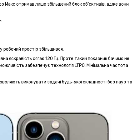
Про Макс отримав лише збільшений блок об’єктивів, адже вони
и:
му робочий простір збільшився.
вна яскравість сягає 120 Гц. Проте такий показник бачимо не
можливість забезпечує технологія LTPO. Мінімальна частота
озволяють виконувати задачі будь-якої складності без пауз та