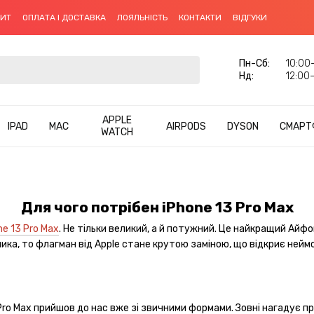
ДИТ
ОПЛАТА І ДОСТАВКА
ЛОЯЛЬНІСТЬ
КОНТАКТИ
ВІДГУКИ
Пн-Cб:
10:00–
Нд:
12:00–
APPLE
IPAD
MAC
AIRPODS
DYSON
СМАРТ
WATCH
Для чого потрібен iPhone 13 Pro Max
ne 13 Pro Max
. Не тільки великий, а й потужний. Це найкращий Айфо
ка, то флагман від Apple стане крутою заміною, що відкриє неймов
ro Max прийшов до нас вже зі звичними формами. Зовні нагадує пр